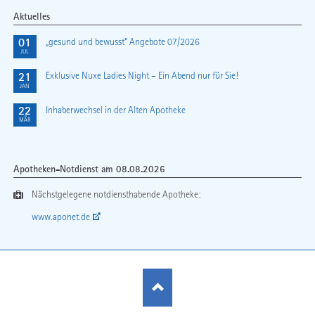
Aktuelles
01
„gesund und bewusst“ Angebote 07/2026
JUL
21
Exklusive Nuxe Ladies Night – Ein Abend nur für Sie!
JAN
22
Inhaberwechsel in der Alten Apotheke
MÄR
Apotheken-Notdienst am 08.08.2026
Nächst­gelegene notdienst­habende Apotheke:
www.aponet.de